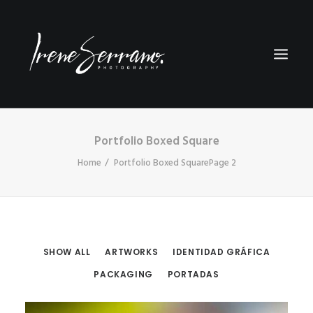
Portfolio Boxed Square
FOTOGRAFÍA
Home
Portfolio Boxed Square
Page 2
DISEÑO
CONTACTO
SHOW ALL
ARTWORKS
IDENTIDAD GRÁFICA
PACKAGING
PORTADAS